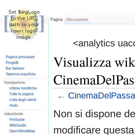
Pagina
Discussione
<analytics uac
Visualizza wik
Pagina principale
Progetti
Bar italiano
CinemaDelPass
Taberna española
Navigazione
Ultime modifiche
←
CinemaDelPassato
Tutte le pagine
Lista degli utenti
Vai a:
navigazione
,
ricerca
Aiuto
Non si dispone de
videoGuide
PinGuide
WikiGuide
modificare questa
OpenStreetMap