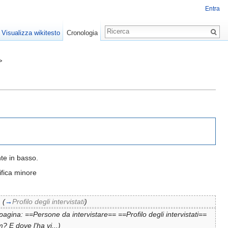
Entra
Visualizza wikitesto
Cronologia
>
nte in basso.
fica minore
.
(
→
Profilo degli intervistati
)
agina: ==Persone da intervistare== ==Profilo degli intervistati==
 E dove l'ha vi...)