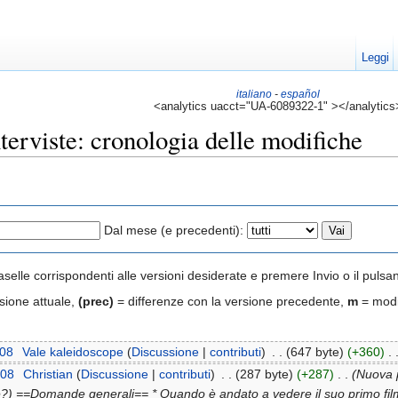
Leggi
italiano
-
español
<analytics uacct="UA-6089322-1" ></analytics
erviste: cronologia delle modifiche
Dal mese (e precedenti):
aselle corrispondenti alle versioni desiderate e premere Invio o il pulsa
sione attuale,
(prec)
= differenze con la versione precedente,
m
= modi
008
‎
Vale kaleidoscope
(
Discussione
|
contributi
)
‎
. .
(647 byte)
(+360)
‎
. 
008
‎
Christian
(
Discussione
|
contributi
)
‎
. .
(287 byte)
(+287)
‎
. .
(Nuova p
é?) ==Domande generali== * Quando è andato a vedere il suo primo film?