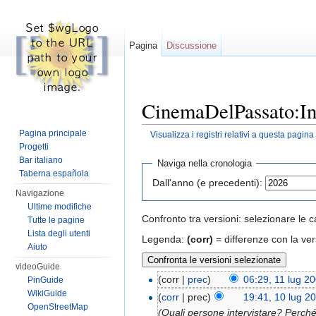
Pagina
Discussione
CinemaDelPassato:Int
Pagina principale
Visualizza i registri relativi a questa pagina
Vai a:
navigazione
,
ricerca
Progetti
Bar italiano
Naviga nella cronologia
Taberna española
Dall'anno (e precedenti):
Navigazione
Ultime modifiche
Confronto tra versioni: selezionare le c
Tutte le pagine
Lista degli utenti
Legenda:
(corr)
= differenze con la ver
Aiuto
videoGuide
(corr |
prec
)
06:29, 11 lug 2
PinGuide
WikiGuide
(
corr
| prec)
19:41, 10 lug 2
OpenStreetMap
(Quali persone intervistare? Perch