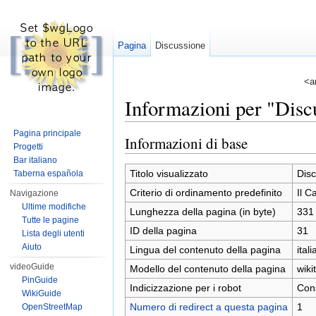
Pagina
Discussione
<a
Informazioni per "Discu
Vai a:
navigazione
,
ricerca
Pagina principale
Informazioni di base
Progetti
Bar italiano
Titolo visualizzato
Disc
Taberna española
Criterio di ordinamento predefinito
Il C
Navigazione
Ultime modifiche
Lunghezza della pagina (in byte)
331
Tutte le pagine
ID della pagina
31
Lista degli utenti
Aiuto
Lingua del contenuto della pagina
itali
videoGuide
Modello del contenuto della pagina
wiki
PinGuide
Indicizzazione per i robot
Cons
WikiGuide
Numero di redirect a questa pagina
1
OpenStreetMap