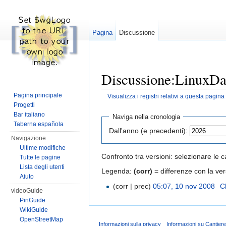
Pagina
Discussione
Discussione:LinuxDay
Pagina principale
Visualizza i registri relativi a questa pagina
Vai a:
navigazione
,
ricerca
Progetti
Bar italiano
Naviga nella cronologia
Taberna española
Dall'anno (e precedenti):
Navigazione
Ultime modifiche
Confronto tra versioni: selezionare le c
Tutte le pagine
Lista degli utenti
Legenda:
(corr)
= differenze con la ver
Aiuto
(corr | prec)
05:07, 10 nov 2008
‎
C
videoGuide
PinGuide
WikiGuide
OpenStreetMap
Informazioni sulla privacy
Informazioni su Cantier