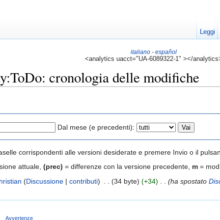
Leggi
italiano
-
español
<analytics uacct="UA-6089322-1" ></analytics
:ToDo: cronologia delle modifiche
Dal mese (e precedenti):
aselle corrispondenti alle versioni desiderate e premere Invio o il pulsa
sione attuale,
(prec)
= differenze con la versione precedente,
m
= modi
hristian
(
Discussione
|
contributi
)
‎
. .
(34 byte)
(+34)
‎
. .
(ha spostato
Dis
e
Avvertenze