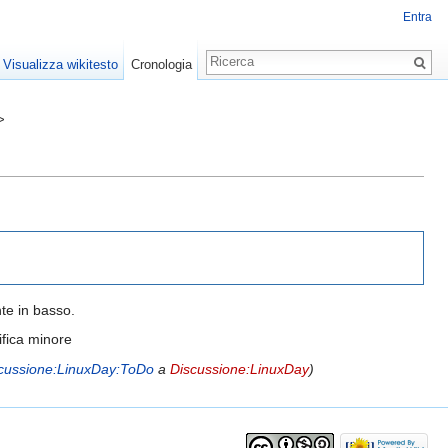
Entra
Visualizza wikitesto
Cronologia
>
nte in basso.
fica minore
cussione:LinuxDay:ToDo
a
Discussione:LinuxDay
)