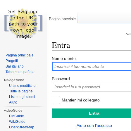
Pagina speciale
<a
Entra
Vai a:
navigazione
,
ricerca
Pagina principale
Nome utente
Progetti
Bar italiano
Taberna española
Password
Navigazione
Ultime modifiche
Tutte le pagine
Lista degli utenti
Mantienimi collegato
Aiuto
videoGuide
PinGuide
WikiGuide
Aiuto con l'accesso
OpenStreetMap