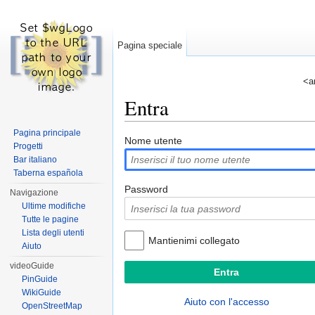
Pagina speciale
<a
Entra
Vai a:
navigazione
,
ricerca
Pagina principale
Nome utente
Progetti
Bar italiano
Taberna española
Password
Navigazione
Ultime modifiche
Tutte le pagine
Lista degli utenti
Mantienimi collegato
Aiuto
videoGuide
PinGuide
WikiGuide
Aiuto con l'accesso
OpenStreetMap