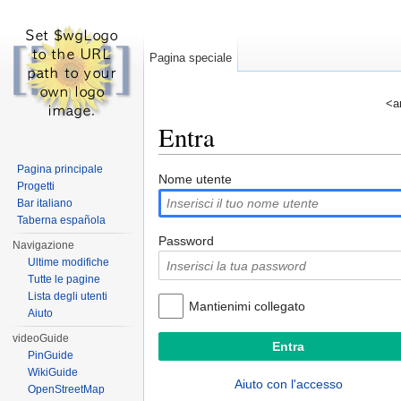
Pagina speciale
<a
Entra
Vai a:
navigazione
,
ricerca
Pagina principale
Nome utente
Progetti
Bar italiano
Taberna española
Password
Navigazione
Ultime modifiche
Tutte le pagine
Lista degli utenti
Mantienimi collegato
Aiuto
videoGuide
PinGuide
WikiGuide
Aiuto con l'accesso
OpenStreetMap