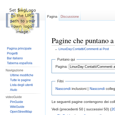
Pagina
Discussione
Pagine che puntano a
Pagina principale
←
LinuxDay:Contatti/Commenti ai Post
Vai a:
navigazione
,
ricerca
Progetti
Bar italiano
Puntano qui
Taberna española
Pagina:
Navigazione
Ultime modifiche
Tutte le pagine
Filtri
Lista degli utenti
Nascondi
inclusioni |
Nascondi
colle
Aiuto
videoGuide
Le seguenti pagine contengono dei co
PinGuide
WikiGuide
Vedi (precedenti 50 | successivi 50) (
2
OpenStreetMap