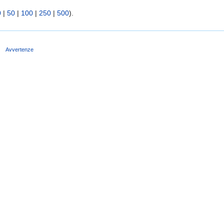
0
|
50
|
100
|
250
|
500
).
e
Avvertenze