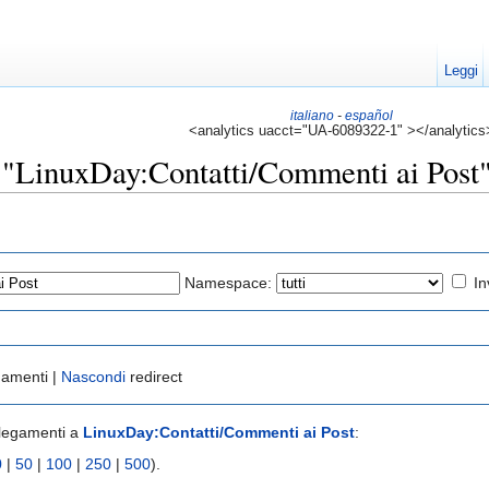
Leggi
italiano
-
español
<analytics uacct="UA-6089322-1" ></analytics
 "LinuxDay:Contatti/Commenti ai Post
Namespace:
In
gamenti |
Nascondi
redirect
llegamenti a
LinuxDay:Contatti/Commenti ai Post
:
0
|
50
|
100
|
250
|
500
).