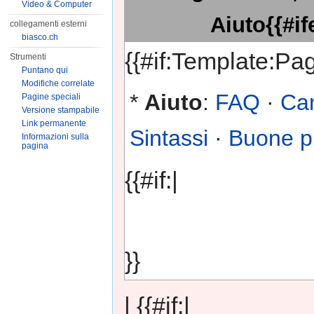
Video & Computer
Aiuto{{#if
collegamenti esterni
biasco.ch
{{#if:Template:Pag
Strumenti
Puntano qui
Modifiche correlate
*
Aiuto
:
FAQ
·
Can
Pagine speciali
Versione stampabile
Link permanente
Sintassi
·
Buone p
Informazioni sulla
pagina
{{#if:|
}}
| {{#if:|