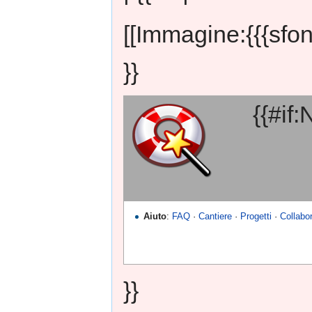
[[Immagine:{{{sfon
}}
{{#if
Aiuto
:
FAQ
·
Cantiere
·
Progetti
·
Collabo
}}