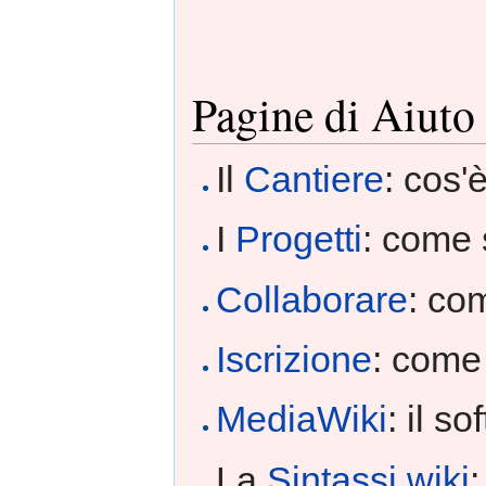
Pagine di Aiuto
Il
Cantiere
: cos'è
I
Progetti
: come 
Collaborare
: co
Iscrizione
: come 
MediaWiki
: il s
La
Sintassi wiki
: