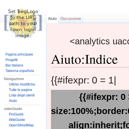
Aiuto
Discussione
<analytics uac
Aiuto:Indice
Pagina principale
Progetti
Bar italiano
Vai a:
navigazione
,
ricerca
Taberna española
{{#ifexpr: 0 = 1|
Navigazione
Ultime modifiche
Tutte le pagine
{{#ifexpr: 0
Lista degli utenti
Aiuto
size:100%;border:0
videoGuide
PinGuide
WikiGuide
align:inherit;
OpenStreetMap