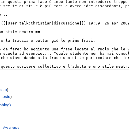
testo
)
kitesto
)
oblog)
.
e
Avvertenze