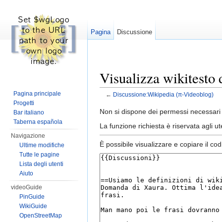
Pagina
Discussione
Visualizza wikitesto
Pagina principale
←
Discussione:Wikipedia (π-Videoblog)
Vai a:
navigazione
,
ricerca
Progetti
Non si dispone dei permessi necessari 
Bar italiano
Taberna española
La funzione richiesta è riservata agli 
Navigazione
È possibile visualizzare e copiare il co
Ultime modifiche
Tutte le pagine
Lista degli utenti
Aiuto
videoGuide
PinGuide
WikiGuide
OpenStreetMap