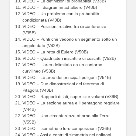
VIDEO – Le definizioni di probabilità (V33B)
VIDEO – I diagrammi ad albero (V48B)
VIDEO – Un problema con la probabilità
condizionata (V49B)
VIDEO – Posizioni relative fra circonferenze
(V35B)
VIDEO – Punti che vedono un segmento sotto un
angolo dato (V42B)
VIDEO – La retta di Eulero (V50B)
VIDEO – Quadrilateri inscritti e circoscritti (V52B)
VIDEO – L’area delimitata da un contorno
curvilineo (V53B)
VIDEO – Le aree dei principali poligoni (V54B)
VIDEO – Due dimostrazioni del teorema di
Pitagora (V43B)
VIDEO – Rapporti di lati, superfici e volumi (V39B)
VIDEO – La sezione aurea e il pentagono regolare
(V44B)
VIDEO – Una circonferenza attorno alla Terra
(V55B)
VIDEO – Isometrie e loro composizioni (V36B)
VIDEO – Assi e centri di simmetria nei poligoni