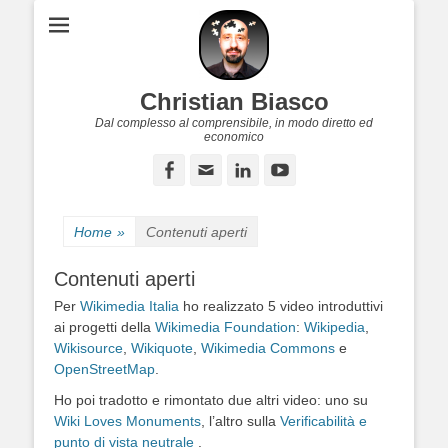
Christian Biasco
Dal complesso al comprensibile, in modo diretto ed
economico
Facebook
Email
LinkedIn
YouTube
Home
»
Contenuti aperti
Contenuti aperti
Per
Wikimedia Italia
ho realizzato 5 video introduttivi
ai progetti della
Wikimedia Foundation
:
Wikipedia
,
Wikisource
,
Wikiquote
,
Wikimedia Commons
e
OpenStreetMap
.
Ho poi tradotto e rimontato due altri video: uno su
Wiki Loves Monuments
, l’altro sulla
Verificabilità e
punto di vista neutrale
.