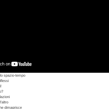
lo spazio-tempo
flessi
!
o?
lazioni
’altro
che dimagrisce