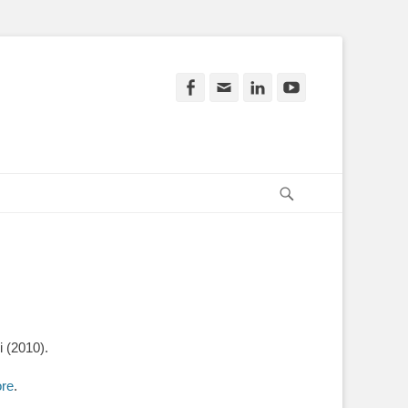
Facebook
Email
LinkedIn
YouTube
Search
i (2010).
ore
.