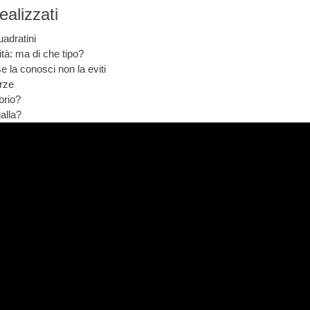
realizzati
adratini
tà: ma di che tipo?
 la conosci non la eviti
rze
brio?
alla?