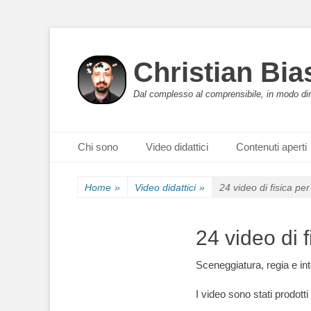
Christian Bia
Dal complesso al comprensibile, in modo di
Primary Menu
Skip
Chi sono
Video didattici
Contenuti aperti
to
content
Home
»
Video didattici
»
24 video di fisica per
24 video di f
Sceneggiatura, regia e int
I video sono stati prodott