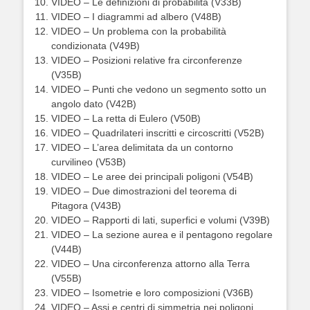
VIDEO – Le definizioni di probabilità (V33B)
VIDEO – I diagrammi ad albero (V48B)
VIDEO – Un problema con la probabilità
condizionata (V49B)
VIDEO – Posizioni relative fra circonferenze
(V35B)
VIDEO – Punti che vedono un segmento sotto un
angolo dato (V42B)
VIDEO – La retta di Eulero (V50B)
VIDEO – Quadrilateri inscritti e circoscritti (V52B)
VIDEO – L’area delimitata da un contorno
curvilineo (V53B)
VIDEO – Le aree dei principali poligoni (V54B)
VIDEO – Due dimostrazioni del teorema di
Pitagora (V43B)
VIDEO – Rapporti di lati, superfici e volumi (V39B)
VIDEO – La sezione aurea e il pentagono regolare
(V44B)
VIDEO – Una circonferenza attorno alla Terra
(V55B)
VIDEO – Isometrie e loro composizioni (V36B)
VIDEO – Assi e centri di simmetria nei poligoni